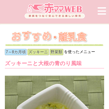
を使ったメニュー
7～8カ月頃
ズッキーニ
野菜類
ズッキーニと大根の青のり風味