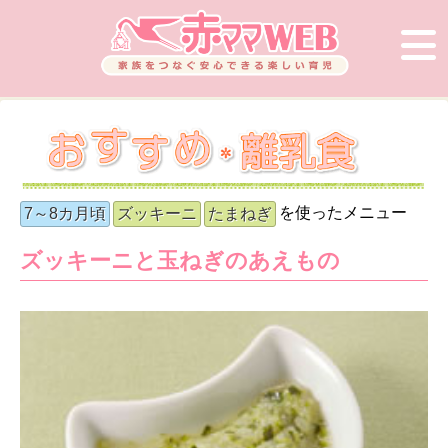
を使ったメニュー
7～8カ月頃
ズッキーニ
たまねぎ
ズッキーニと玉ねぎのあえもの