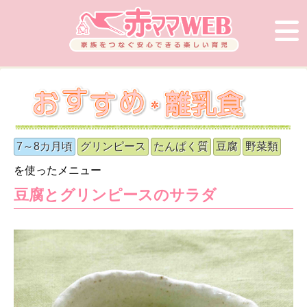
7～8カ月頃
グリンピース
たんぱく質
豆腐
野菜類
を使ったメニュー
豆腐とグリンピースのサラダ