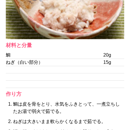
材料と分量
鯛
20g
ねぎ（白い部分）
15g
作り方
鯛は皮を骨をとり、水気をふきとって、一煮立ちし
たお湯で弱火で茹でる。
ねぎは大きいまま軟らかくなるまで茹でる。