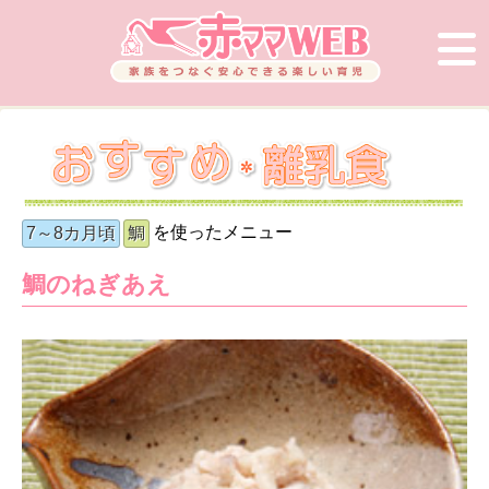
を使ったメニュー
7～8カ月頃
鯛
鯛のねぎあえ