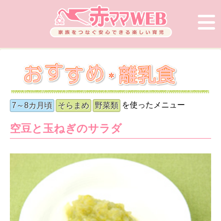
を使ったメニュー
7～8カ月頃
そらまめ
野菜類
空豆と玉ねぎのサラダ