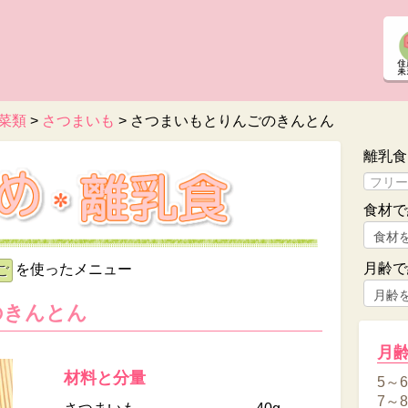
菜類
>
さつまいも
>
さつまいもとりんごのきんとん
離乳食
食材で
月齢で
を使ったメニュー
ご
のきんとん
月
材料と分量
5～
7～