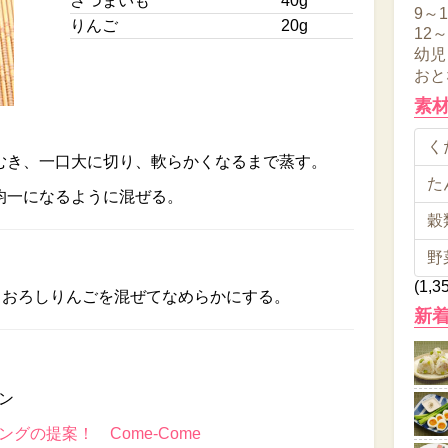
さつまいも
40g
9～
りんご
20g
12
幼児
おと
素
くだ
むき、一口大に切り、軟らかくなるまで蒸す。
た
均一になるように混ぜる。
穀類
野
(1,3
りおろしりんごを混ぜてなめらかにする。
新
ン
グの提案！ Come-Come