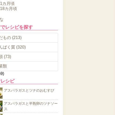
11カ月頃
～18カ月頃
な
材でレシピを探す
もの (213)
んぱく質 (320)
 (73)
菜類
59)
着レシピ
アスパラガスとツナのおむすび
アスパラガスと半熟卵のツナソー
ス