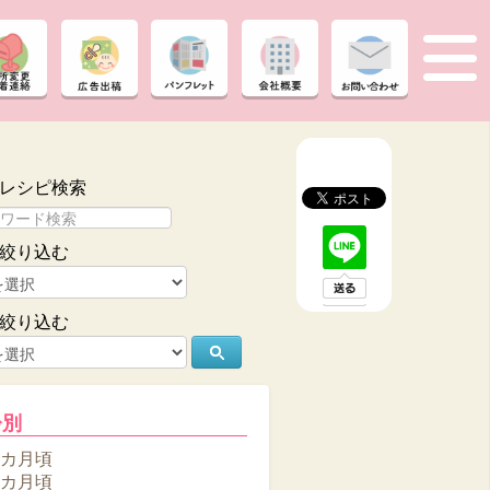
レシピ検索
絞り込む
絞り込む
齢別
6カ月頃
8カ月頃