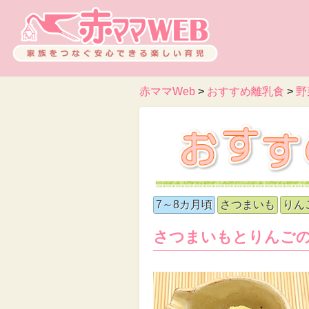
赤ママWeb
>
おすすめ離乳食
>
野
7～8カ月頃
さつまいも
りん
さつまいもとりんご