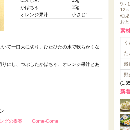
にんじん
15g
9～
かぼちゃ
15g
12
オレンジ果汁
小さじ1
幼児
おと
素
くだ
むいて一口大に切り、ひたひたの水で軟らかくな
た
穀類
切りにし、つぶしたかぼちゃ、オレンジ果汁とあ
野
(1,3
新
ン
グの提案！ Come-Come