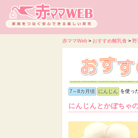
赤ママWeb
>
おすすめ離乳食
>
野
を使っ
7～8カ月頃
にんじん
にんじんとかぼちゃ