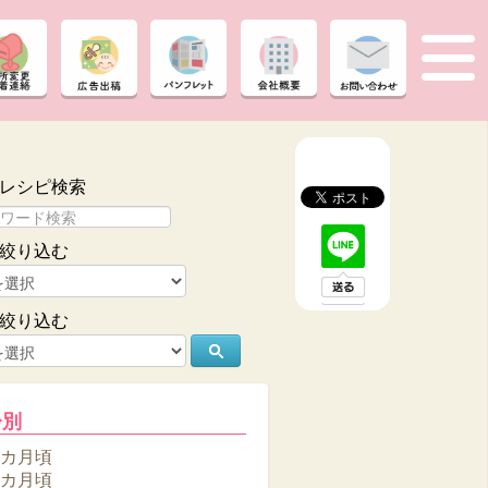
レシピ検索
絞り込む
絞り込む
齢別
6カ月頃
8カ月頃