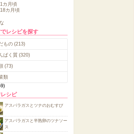
11カ月頃
～18カ月頃
な
材でレシピを探す
もの (213)
んぱく質 (320)
 (73)
菜類
59)
着レシピ
アスパラガスとツナのおむすび
アスパラガスと半熟卵のツナソー
ス