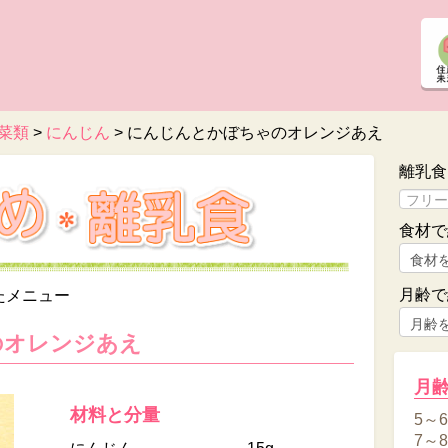
菜類
>
にんじん
>
にんじんとかぼちゃのオレンジあえ
離乳食
食材で
月齢で
たメニュー
のオレンジあえ
月
材料と分量
5～
7～