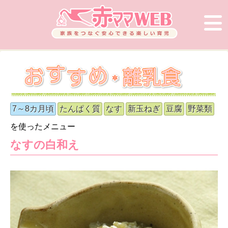
7～8カ月頃
たんぱく質
なす
新玉ねぎ
豆腐
野菜類
を使ったメニュー
なすの白和え