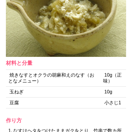
材料と分量
焼きなすとオクラの胡麻和えのなす（お
10g（正
となメニュー）
味）
玉ねぎ
10g
豆腐
小さじ1
作り方
なすはヘタをつけたままガクをとり、竹串で数カ所