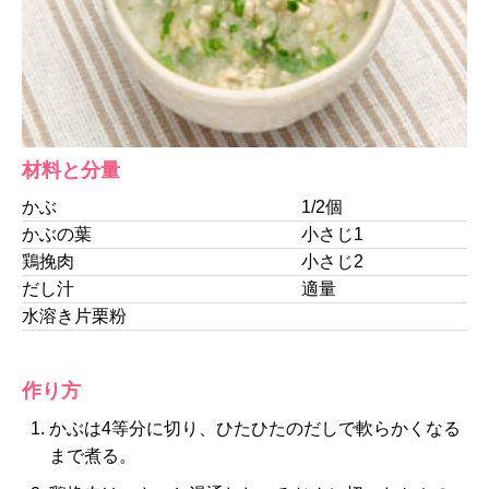
材料と分量
かぶ
1/2個
かぶの葉
小さじ1
鶏挽肉
小さじ2
だし汁
適量
水溶き片栗粉
作り方
かぶは4等分に切り、ひたひたのだしで軟らかくなる
まで煮る。