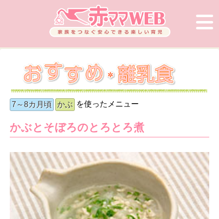
を使ったメニュー
7～8カ月頃
かぶ
かぶとそぼろのとろとろ煮