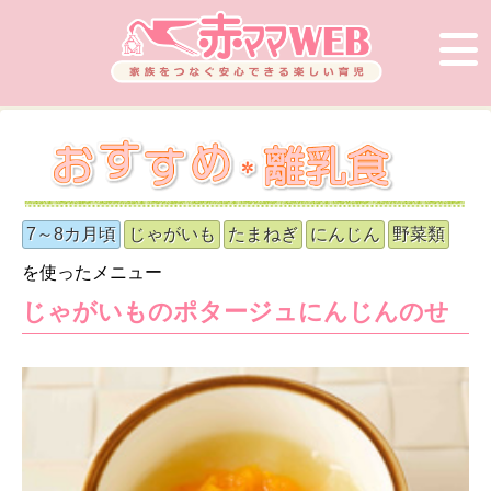
7～8カ月頃
じゃがいも
たまねぎ
にんじん
野菜類
を使ったメニュー
じゃがいものポタージュにんじんのせ