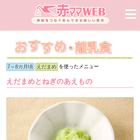
を使ったメニュー
7～8カ月頃
えだまめ
えだまめとねぎのあえもの