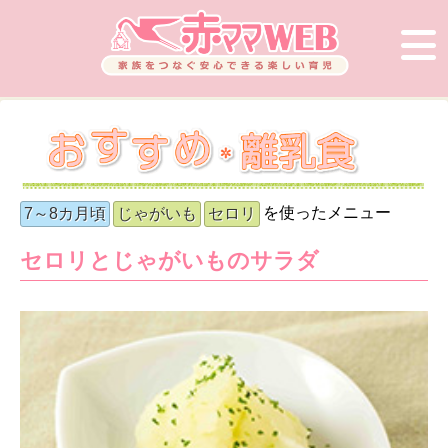
を使ったメニュー
7～8カ月頃
じゃがいも
セロリ
セロリとじゃがいものサラダ