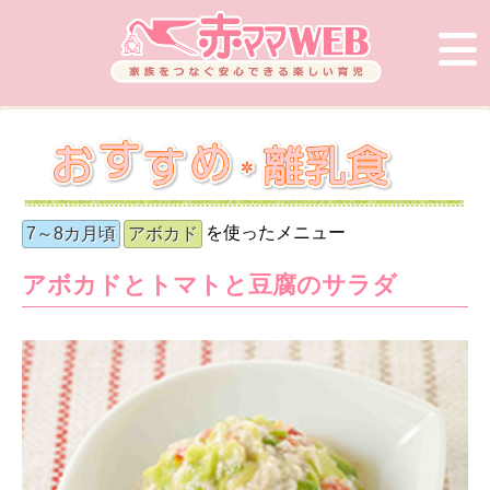
を使ったメニュー
7～8カ月頃
アボカド
アボカドとトマトと豆腐のサラダ