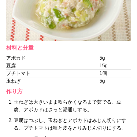
材料と分量
アボカド
5g
豆腐
15g
プチトマト
1個
玉ねぎ
5g
作り方
玉ねぎは大きいまま軟らかくなるまで茹でる。豆
腐、アボカドはさっと湯通しする。
豆腐はつぶし、玉ねぎとアボカドはみじん切りにす
る。プチトマトは種と皮をとりみじん切りにする。