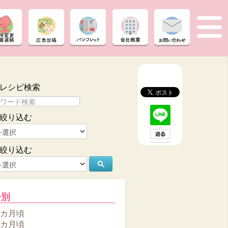
レシピ検索
絞り込む
絞り込む
齢別
6カ月頃
8カ月頃