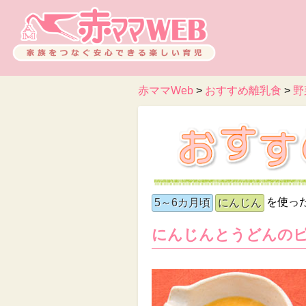
赤ママWeb
>
おすすめ離乳食
>
野
を使っ
5～6カ月頃
にんじん
にんじんとうどんの