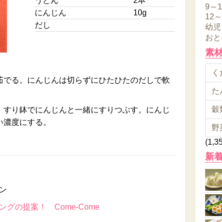
うどん
2本
9～
にんじん
10g
12
だし
幼児
おと
素
くだ
茹でる。にんじんは切らずにひたひたのだしで軟
た
穀類
、すり鉢でにんじんと一緒にすりつぶす。にんじ
い濃度にする。
野
(1,3
新
ン
グの提案！ Come-Come