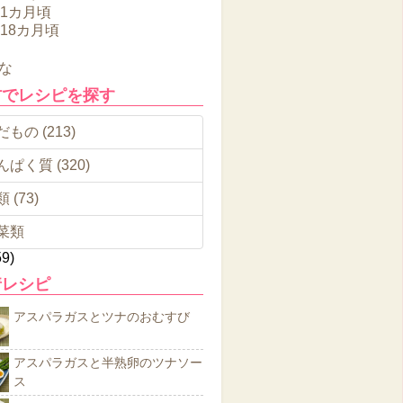
11カ月頃
～18カ月頃
な
材でレシピを探す
もの (213)
んぱく質 (320)
 (73)
菜類
59)
着レシピ
アスパラガスとツナのおむすび
アスパラガスと半熟卵のツナソー
ス