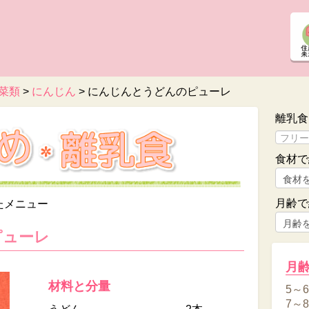
菜類
>
にんじん
>
にんじんとうどんのピューレ
離乳食
食材で
月齢で
たメニュー
ピューレ
月
材料と分量
5～
7～