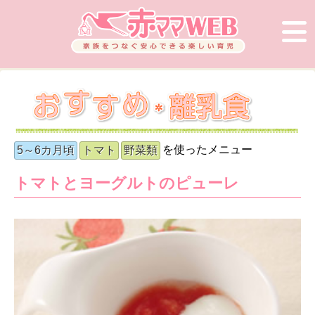
を使ったメニュー
5～6カ月頃
トマト
野菜類
トマトとヨーグルトのピューレ