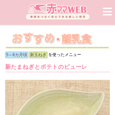
を使ったメニュー
5～6カ月頃
新玉ねぎ
新たまねぎとポテトのピューレ