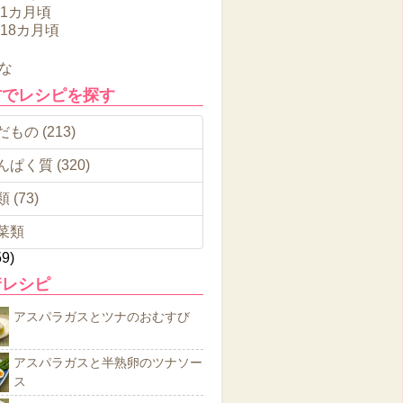
11カ月頃
～18カ月頃
な
材でレシピを探す
もの (213)
んぱく質 (320)
 (73)
菜類
59)
着レシピ
アスパラガスとツナのおむすび
アスパラガスと半熟卵のツナソー
ス