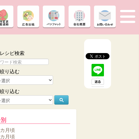
レシピ検索
絞り込む
絞り込む
齢別
6カ月頃
8カ月頃