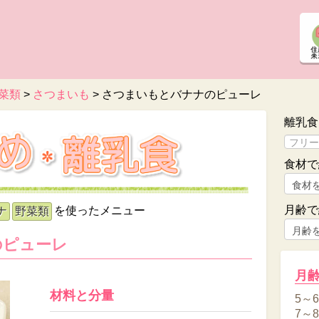
菜類
>
さつまいも
>
さつまいもとバナナのピューレ
離乳食
食材で
月齢で
を使ったメニュー
ナ
野菜類
のピューレ
月
材料と分量
5～
7～