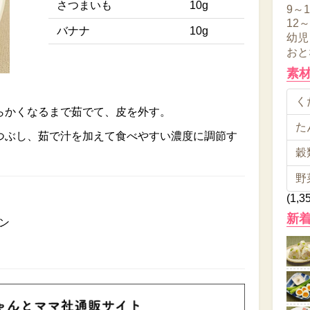
さつまいも
10g
9～
12
バナナ
10g
幼児
おと
素
くだ
らかくなるまで茹でて、皮を外す。
た
つぶし、茹で汁を加えて食べやすい濃度に調節す
穀類
野
(1,3
新
ン