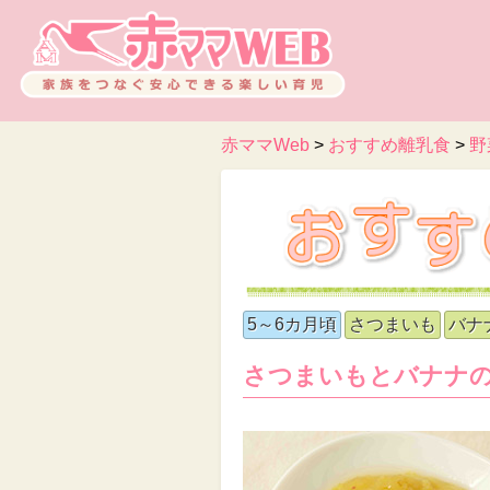
赤ママWeb
>
おすすめ離乳食
>
野
5～6カ月頃
さつまいも
バナ
さつまいもとバナナ