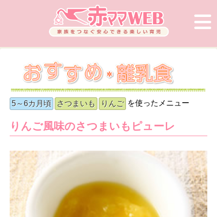
を使ったメニュー
5～6カ月頃
さつまいも
りんご
りんご風味のさつまいもピューレ