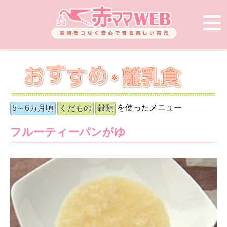
を使ったメニュー
5～6カ月頃
くだもの
穀類
フルーティーパンがゆ