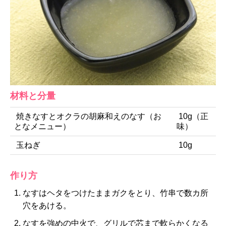
材料と分量
焼きなすとオクラの胡麻和えのなす（お
10g（正
となメニュー）
味）
玉ねぎ
10g
作り方
なすはヘタをつけたままガクをとり、竹串で数カ所
穴をあける。
なすを強めの中火で、グリルで芯まで軟らかくなる