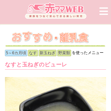
を使ったメニュー
5～6カ月頃
なす
新玉ねぎ
野菜類
なすと玉ねぎのピューレ