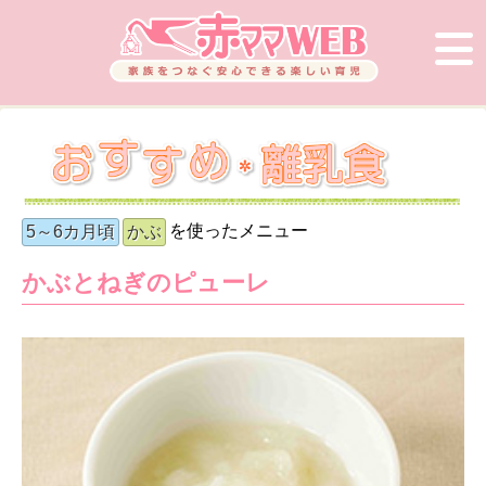
を使ったメニュー
5～6カ月頃
かぶ
かぶとねぎのピューレ