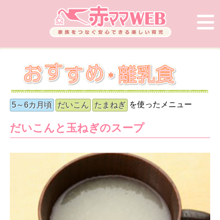
を使ったメニュー
5～6カ月頃
だいこん
たまねぎ
だいこんと玉ねぎのスープ