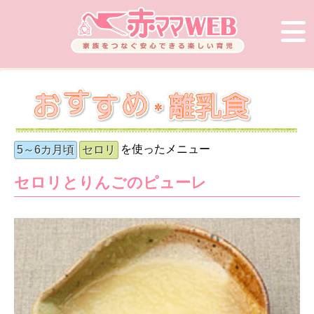
を使ったメニュー
5～6カ月頃
セロリ
セロリとりんごのピューレ