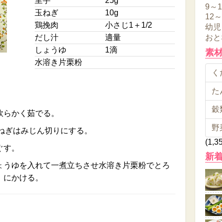
里芋
25g
9～
玉ねぎ
10g
12
鶏挽肉
小さじ1＋1/2
幼児
だし汁
適量
おと
しょうゆ
1滴
素
水溶き片栗粉
くだ
た
穀類
軟らかく茹でる。
野
玉ねぎはみじん切りにする。
(1,3
ぐす。
新
ょうゆを入れて一煮立ちさせ水溶き片栗粉でとろ
）にかける。