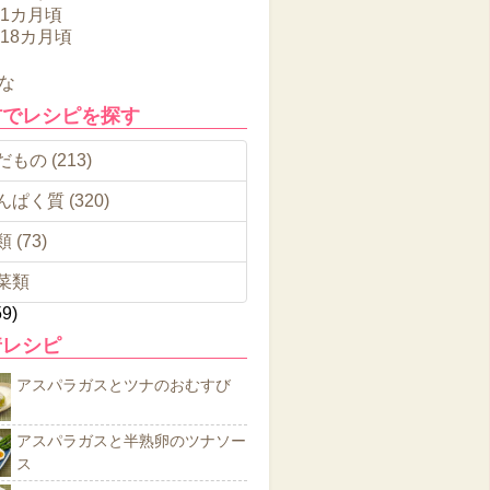
11カ月頃
～18カ月頃
な
材でレシピを探す
もの (213)
んぱく質 (320)
 (73)
菜類
59)
着レシピ
アスパラガスとツナのおむすび
アスパラガスと半熟卵のツナソー
ス