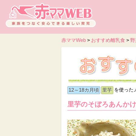
赤ママWeb
>
おすすめ離乳食
>
野
を使った
12～18カ月頃
里芋
里芋のそぼろあんか