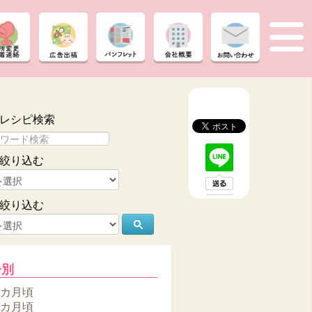
レシピ検索
絞り込む
絞り込む
齢別
6カ月頃
8カ月頃