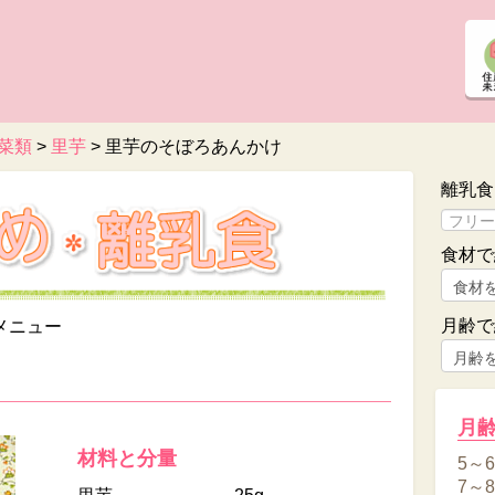
菜類
>
里芋
>
里芋のそぼろあんかけ
離乳食
食材で
月齢で
メニュー
け
月
材料と分量
5～
7～