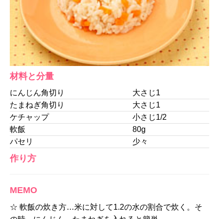
材料と分量
にんじん角切り
大さじ1
たまねぎ角切り
大さじ1
ケチャップ
小さじ1/2
軟飯
80g
パセリ
少々
作り方
MEMO
☆ 軟飯の炊き方…米に対して1.2の水の割合で炊く。そ