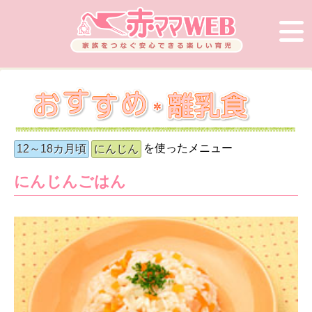
を使ったメニュー
12～18カ月頃
にんじん
にんじんごはん