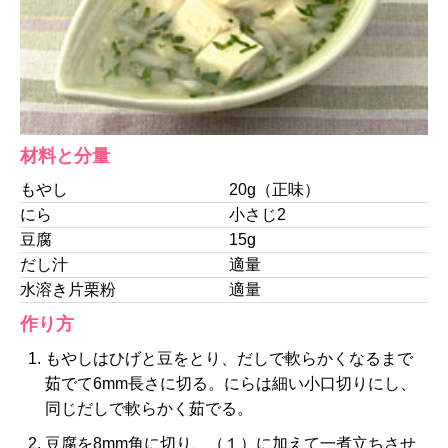
材料と分量
もやし
20g（正味）
にら
小さじ2
豆腐
15g
だし汁
適量
水溶き片栗粉
適量
作り方
もやしはひげと豆をとり、だしで軟らかくなるまで
茹でて6mm長さに切る。にらは細い小口切りにし、
同じだしで軟らかく茹でる。
豆腐を8mm角に切り、（１）に加えて一煮立ちさせ