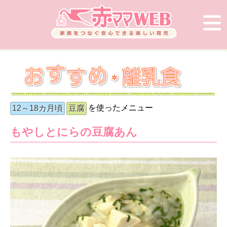
を使ったメニュー
12～18カ月頃
豆腐
もやしとにらの豆腐あん