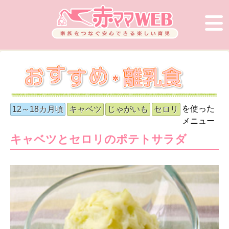
を使った
12～18カ月頃
キャベツ
じゃがいも
セロリ
メニュー
キャベツとセロリのポテトサラダ