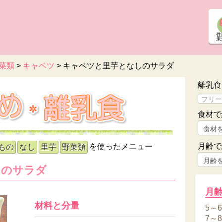
菜類
>
キャベツ
>
キャベツと里芋となしのサラダ
離乳食
食材で
月齢で
を使ったメニュー
もの
なし
里芋
野菜類
しのサラダ
月
材料と分量
5～
7～