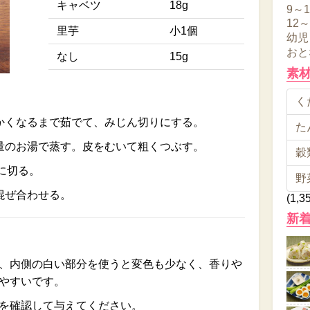
キャベツ
18g
9～
12
里芋
小1個
幼児
おと
なし
15g
素
くだ
かくなるまで茹でて、みじん切りにする。
た
量のお湯で蒸す。皮をむいて粗くつぶす。
穀類
に切る。
野
混ぜ合わせる。
(1,3
新
、内側の白い部分を使うと変色も少なく、香りや
やすいです。
を確認して与えてください。