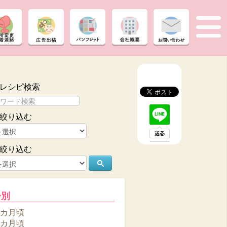
レシピ検索
絞り込む
絞り込む
齢別
6カ月頃
8カ月頃