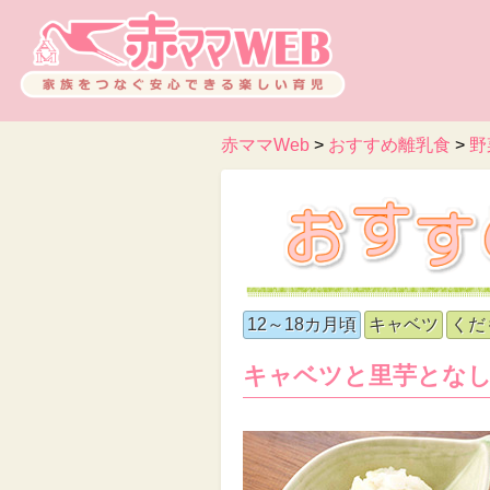
赤ママWeb
>
おすすめ離乳食
>
野
12～18カ月頃
キャベツ
くだ
キャベツと里芋とな