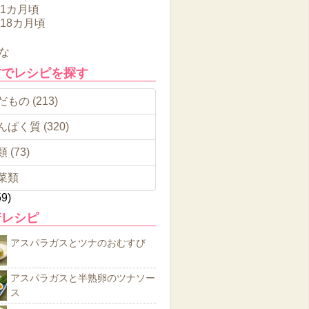
11カ月頃
～18カ月頃
な
材でレシピを探す
もの (213)
んぱく質 (320)
 (73)
菜類
59)
着レシピ
アスパラガスとツナのおむすび
アスパラガスと半熟卵のツナソー
ス