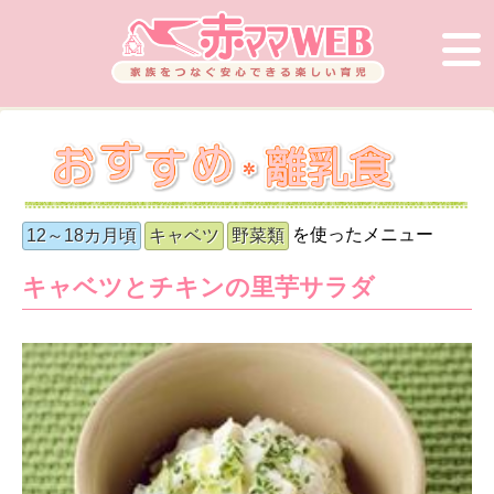
を使ったメニュー
12～18カ月頃
キャベツ
野菜類
キャベツとチキンの里芋サラダ