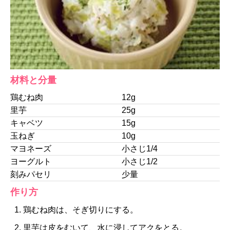
材料と分量
鶏むね肉
12g
里芋
25g
キャベツ
15g
玉ねぎ
10g
マヨネーズ
小さじ1/4
ヨーグルト
小さじ1/2
刻みパセリ
少量
作り方
鶏むね肉は、そぎ切りにする。
里芋は皮をむいて、水に浸してアクをとる。