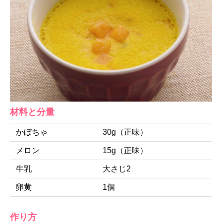
材料と分量
かぼちゃ
30g（正味）
メロン
15g（正味）
牛乳
大さじ2
卵黄
1個
作り方