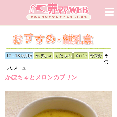
を
12～18カ月頃
かぼちゃ
くだもの
メロン
野菜類
使
ったメニュー
かぼちゃとメロンのプリン