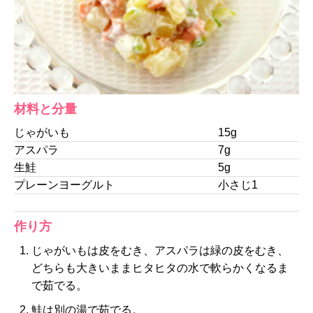
材料と分量
じゃがいも
15g
アスパラ
7g
生鮭
5g
プレーンヨーグルト
小さじ1
作り方
じゃがいもは皮をむき、アスパラは緑の皮をむき、
どちらも大きいままヒタヒタの水で軟らかくなるま
で茹でる。
鮭は別の湯で茹でる。