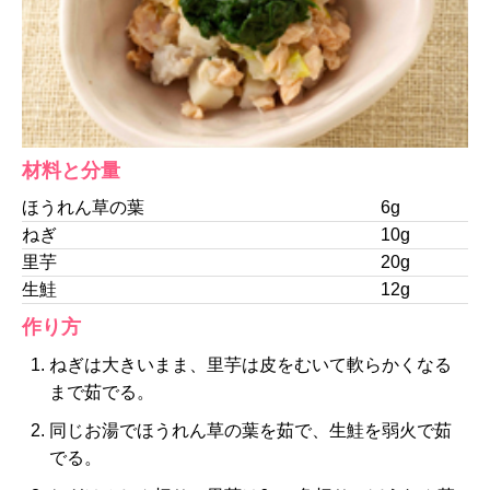
材料と分量
ほうれん草の葉
6g
ねぎ
10g
里芋
20g
生鮭
12g
作り方
ねぎは大きいまま、里芋は皮をむいて軟らかくなる
まで茹でる。
同じお湯でほうれん草の葉を茹で、生鮭を弱火で茹
でる。