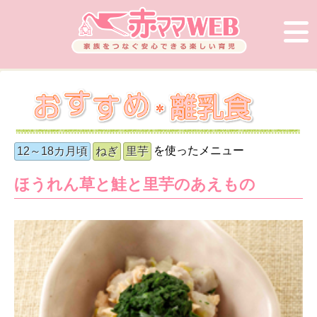
を使ったメニュー
12～18カ月頃
ねぎ
里芋
ほうれん草と鮭と里芋のあえもの