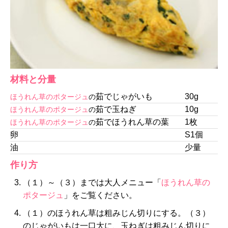
材料と分量
茹でじゃがいも
30g
ほうれん草のポタージュ
の
茹で玉ねぎ
10g
ほうれん草のポタージュ
の
茹でほうれん草の葉
1枚
ほうれん草のポタージュ
の
卵
S1個
油
少量
作り方
（１）～（３）までは大人メニュー「
ほうれん草の
ポタージュ
」をご覧ください。
（１）のほうれん草は粗みじん切りにする。（３）
のじゃがいもは一口大に、玉ねぎは粗みじん切りに