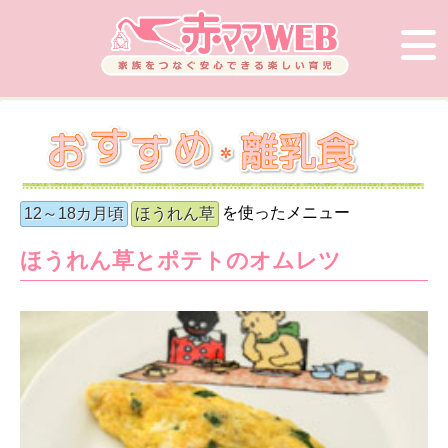
を使ったメニュー
12～18カ月頃
ほうれん草
ほうれん草とポテトのオムレツ