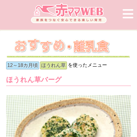
を使ったメニュー
12～18カ月頃
ほうれん草
ほうれん草バーグ