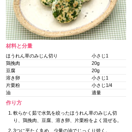
材料と分量
ほうれん草のみじん切り
小さじ1
鶏挽肉
20g
豆腐
20g
溶き卵
小さじ1
片栗粉
小さじ1/4
油
適量
作り方
軟らかく茹で水気を絞ったほうれん草のみじん切
り、鶏挽肉、豆腐、溶き卵、片栗粉をよく混ぜる。
3つに平たく丸め、少量の油でじっくり焼く。