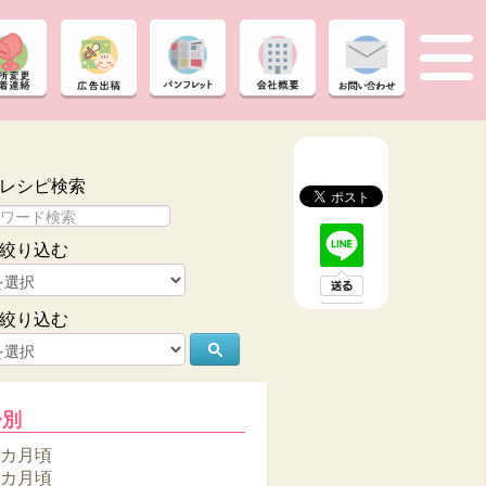
レシピ検索
絞り込む
絞り込む
齢別
6カ月頃
8カ月頃