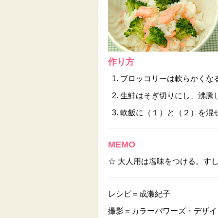
作り方
ブロッコリーは軟らかくな
生鮭はそぎ切りにし、沸騰
軟飯に（１）と（２）を混
MEMO
☆ 大人用は塩味をつける。す
レシピ＝成瀬紀子
撮影＝カラーパワーズ・デザイ