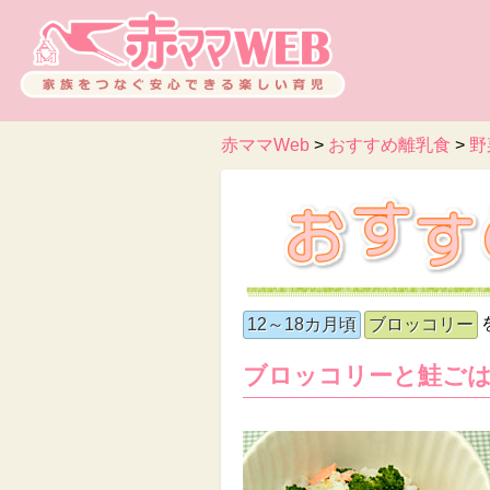
赤ママWeb
>
おすすめ離乳食
>
野
12～18カ月頃
ブロッコリー
ブロッコリーと鮭ご