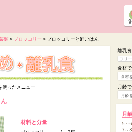
菜類
>
ブロッコリー
>
ブロッコリーと鮭ごはん
離乳食
食材で
月齢で
を使ったメニュー
はん
月
材料と分量
5～
7～