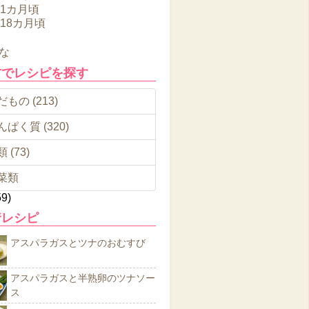
11カ月頃
～18カ月頃
な
材でレシピを探す
もの (213)
んぱく質 (320)
 (73)
菜類
59)
着レシピ
アスパラガスとツナのおむすび
アスパラガスと半熟卵のツナソー
ス