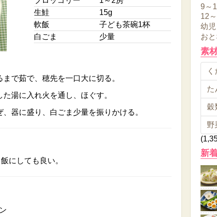
ブロッコリー
1～2房
9～
生鮭
15g
12
軟飯
子ども茶碗1杯
幼児
白ごま
少量
おと
素
くだ
るまで茹で、穂先を一口大に切る。
た
した湯に入れ火を通し、ほぐす。
穀類
ぜ、器に盛り、白ごま少量を振りかける。
野
(1,3
新
し飯にしても良い。
ン