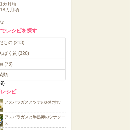
11カ月頃
～18カ月頃
な
材でレシピを探す
もの (213)
んぱく質 (320)
 (73)
菜類
59)
着レシピ
アスパラガスとツナのおむすび
アスパラガスと半熟卵のツナソー
ス