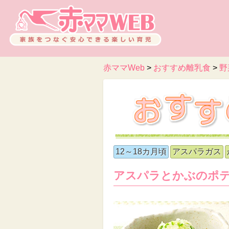
赤ママWeb
>
おすすめ離乳食
>
野
12～18カ月頃
アスパラガス
アスパラとかぶのポ