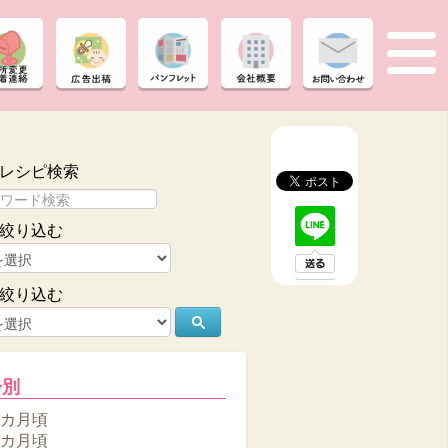
レシピ検索
絞り込む
絞り込む
齢別
6カ月頃
8カ月頃