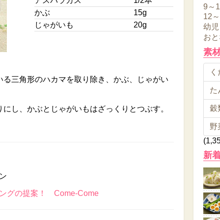
アスパラガス
1/2本
9～
かぶ
15g
12
じゃがいも
20g
幼児
おと
素
くだ
いる三角形のハカマを取り除き、かぶ、じゃがい
た
穀類
りにし、かぶとじゃがいもはざっくりとつぶす。
野
(1,3
新
ン
グの提案！ Come-Come