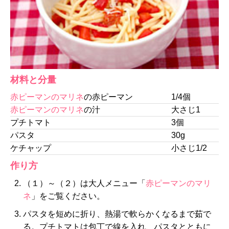
材料と分量
赤ピーマンのマリネ
の赤ピーマン
1/4個
赤ピーマンのマリネ
の汁
大さじ1
プチトマト
3個
パスタ
30g
ケチャップ
小さじ1/2
作り方
（１）～（２）は大人メニュー「
赤ピーマンのマリ
ネ
」をご覧ください。
パスタを短めに折り、熱湯で軟らかくなるまで茹で
る。プチトマトは包丁で線を入れ、パスタとともに