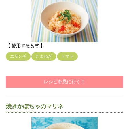
【 使用する食材 】
エリンギ
たまねぎ
トマト
レシピを見に行く！
焼きかぼちゃのマリネ