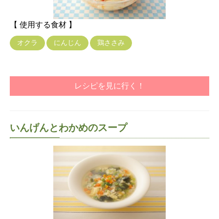
【 使用する食材 】
オクラ
にんじん
鶏ささみ
レシピを見に行く！
いんげんとわかめのスープ