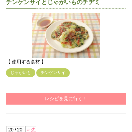
チンゲンサイとじゃがいものチヂミ
【 使用する食材 】
じゃがいも
チンゲンサイ
レシピを見に行く！
20 / 20
« 先