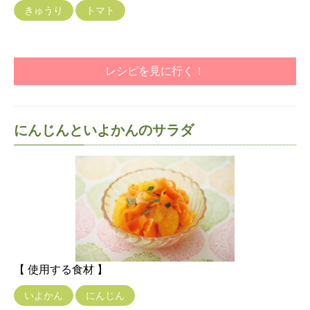
きゅうり
トマト
レシピを見に行く！
にんじんといよかんのサラダ
【 使用する食材 】
いよかん
にんじん