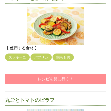
【 使用する食材 】
ズッキーニ
パプリカ
鶏もも肉
レシピを見に行く！
丸ごとトマトのピラフ