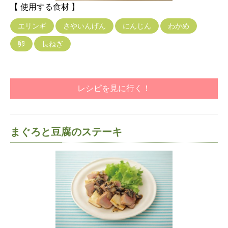
【 使用する食材 】
エリンギ
さやいんげん
にんじん
わかめ
卵
長ねぎ
レシピを見に行く！
まぐろと豆腐のステーキ