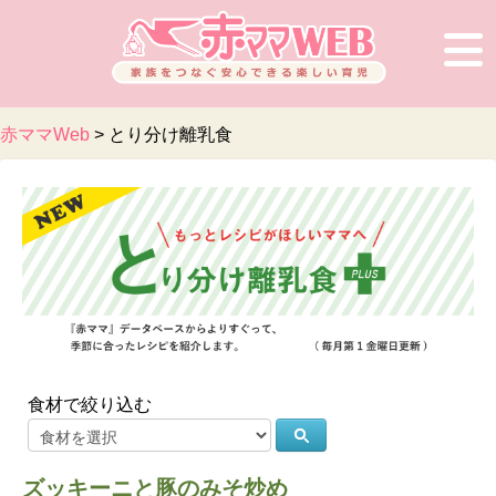
×
赤ママWeb
>
とり分け離乳食
食材で絞り込む
ズッキーニと豚のみそ炒め