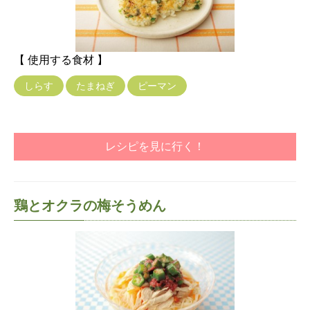
【 使用する食材 】
しらす
たまねぎ
ピーマン
レシピを見に行く！
鶏とオクラの梅そうめん