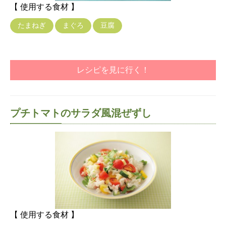
【 使用する食材 】
たまねぎ
まぐろ
豆腐
レシピを見に行く！
プチトマトのサラダ風混ぜずし
【 使用する食材 】