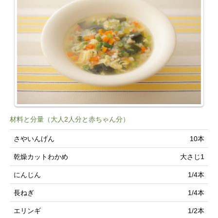
材料と分量（大人2人分と赤ちゃん分）
さやいんげん
10本
乾燥カットわかめ
大さじ1
にんじん
1/4本
長ねぎ
1/4本
エリンギ
1/2本