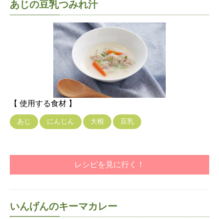
あじの豆乳つみれ汁
【 使用する食材 】
あじ
にんじん
大根
豆乳
レシピを見に行く！
いんげんのキーマカレー