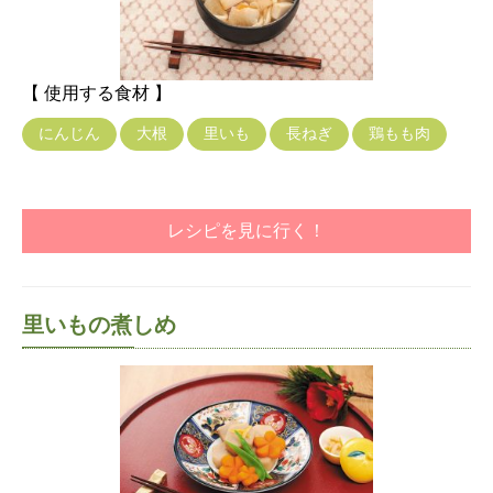
【 使用する食材 】
にんじん
大根
里いも
長ねぎ
鶏もも肉
レシピを見に行く！
里いもの煮しめ