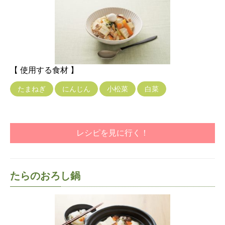
【 使用する食材 】
たまねぎ
にんじん
小松菜
白菜
レシピを見に行く！
たらのおろし鍋