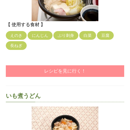
【 使用する食材 】
えのき
にんじん
ぶり刺身
白菜
豆腐
長ねぎ
レシピを見に行く！
いも煮うどん