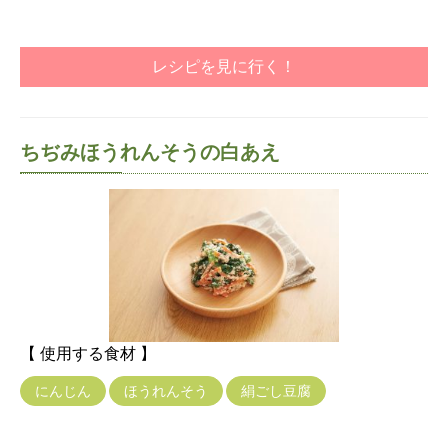
レシピを見に行く！
ちぢみほうれんそうの白あえ
【 使用する食材 】
にんじん
ほうれんそう
絹ごし豆腐