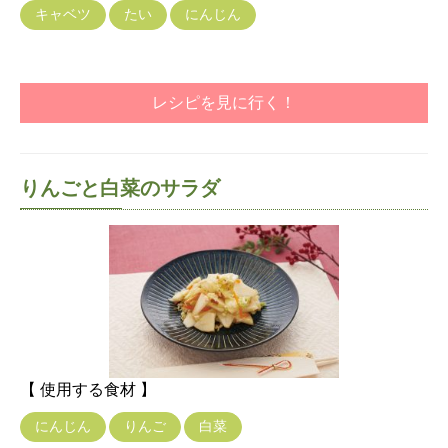
キャベツ
たい
にんじん
レシピを見に行く！
りんごと白菜のサラダ
【 使用する食材 】
にんじん
りんご
白菜