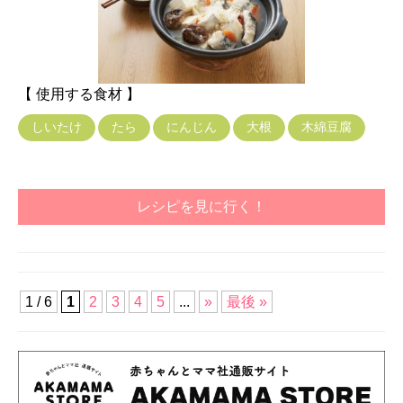
【 使用する食材 】
しいたけ
たら
にんじん
大根
木綿豆腐
レシピを見に行く！
1 / 6
1
2
3
4
5
...
»
最後 »