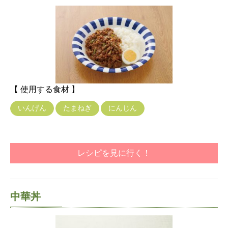
【 使用する食材 】
いんげん
たまねぎ
にんじん
レシピを見に行く！
中華丼