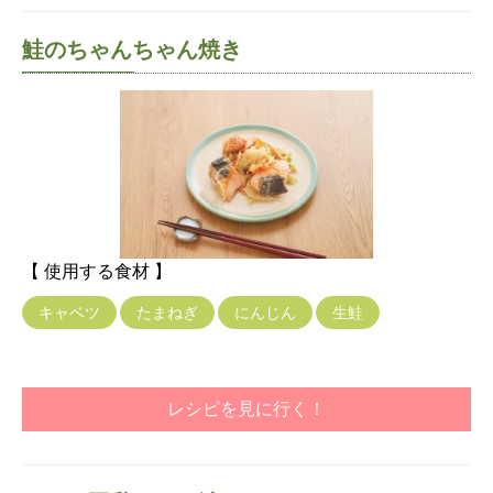
鮭のちゃんちゃん焼き
【 使用する食材 】
キャベツ
たまねぎ
にんじん
生鮭
レシピを見に行く！