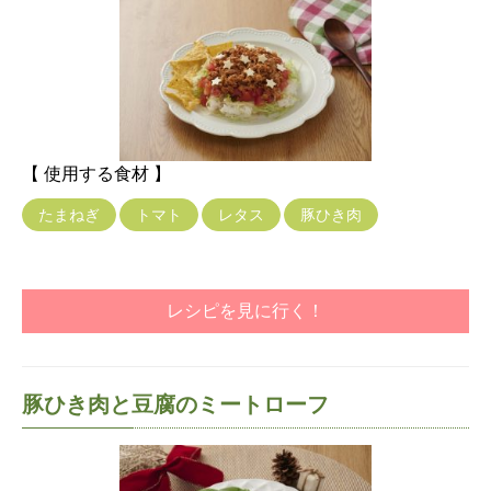
【 使用する食材 】
たまねぎ
トマト
レタス
豚ひき肉
レシピを見に行く！
豚ひき肉と豆腐のミートローフ