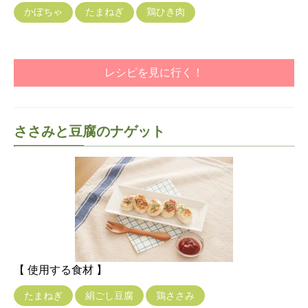
かぼちゃ
たまねぎ
鶏ひき肉
レシピを見に行く！
ささみと豆腐のナゲット
【 使用する食材 】
たまねぎ
絹ごし豆腐
鶏ささみ