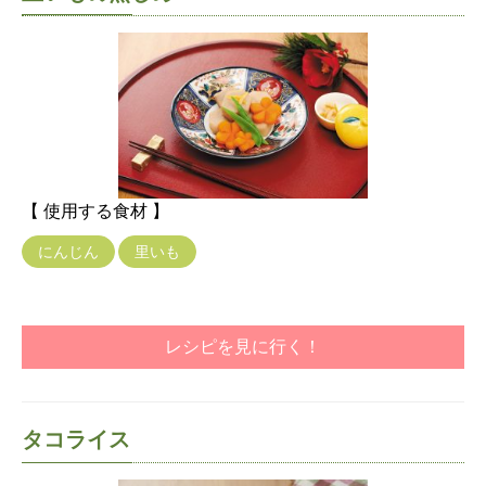
【 使用する食材 】
にんじん
里いも
レシピを見に行く！
タコライス