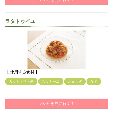
ラタトゥイユ
【 使用する食材 】
カットトマト缶
ズッキーニ
たまねぎ
なす
レシピを見に行く！