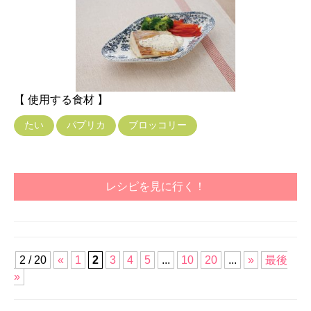
【 使用する食材 】
たい
パプリカ
ブロッコリー
レシピを見に行く！
2 / 20
«
1
2
3
4
5
...
10
20
...
»
最後
»