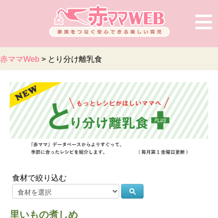
×
赤ママWeb
>
とり分け離乳食
食材で絞り込む
里いもの煮しめ