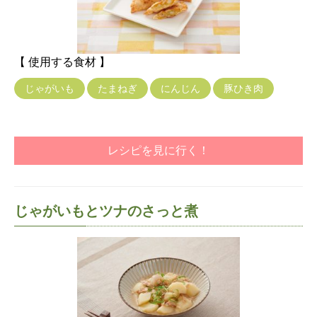
【 使用する食材 】
じゃがいも
たまねぎ
にんじん
豚ひき肉
レシピを見に行く！
じゃがいもとツナのさっと煮