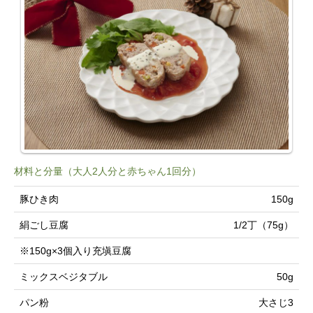
材料と分量（大人2人分と赤ちゃん1回分）
豚ひき肉
150g
絹ごし豆腐
1/2丁（75g）
※150g×3個入り充塡豆腐
ミックスベジタブル
50g
パン粉
大さじ3