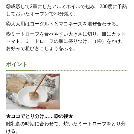
③成形して2重にしたアルミホイルで包み、230度に予熱
しておいたオーブンで30分焼く。
④大人用はヨーグルトとマヨネーズを混ぜ合わせる。
⑤ミートローフを食べやすい大きさに切り、皿にカット
トマト、ミートローフの順に盛りつけ、（④）をかけ、
お好みで粗びきこしょうをふる。
ポイント
★ココでとり分け……③の後★
離乳食の時期に合わせて、焼いたミートローフをとり分
ける。