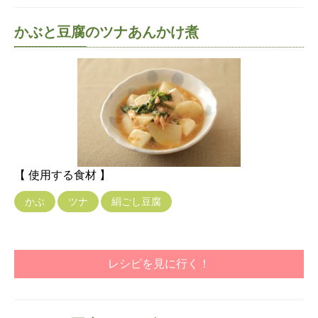
かぶと豆腐のツナあんかけ煮
【 使用する食材 】
かぶ
ツナ
絹ごし豆腐
レシピを見に行く！