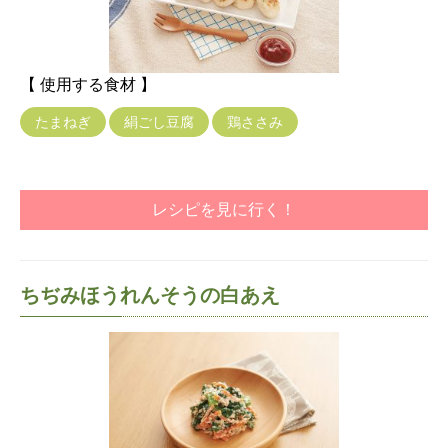
【 使用する食材 】
たまねぎ
絹ごし豆腐
鶏ささみ
レシピを見に行く！
ちぢみほうれんそうの白あえ