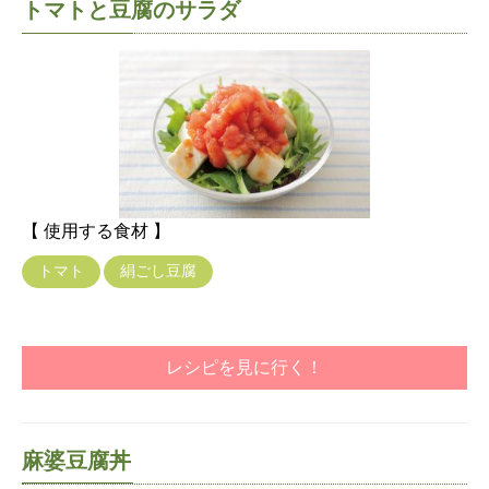
トマトと豆腐のサラダ
【 使用する食材 】
トマト
絹ごし豆腐
レシピを見に行く！
麻婆豆腐丼