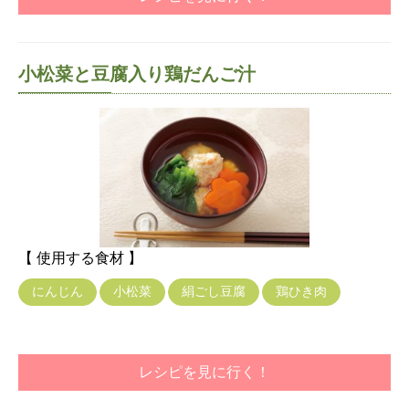
小松菜と豆腐入り鶏だんご汁
【 使用する食材 】
にんじん
小松菜
絹ごし豆腐
鶏ひき肉
レシピを見に行く！