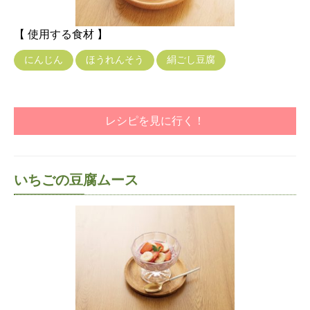
【 使用する食材 】
にんじん
ほうれんそう
絹ごし豆腐
レシピを見に行く！
いちごの豆腐ムース