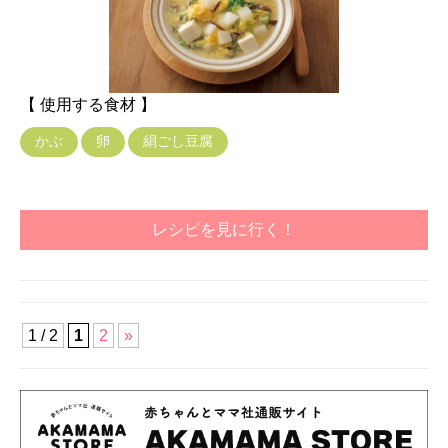
【 使用する食材 】
かぶ
卵
絹ごし豆腐
レシピを見に行く！
1 / 2
1
2
»