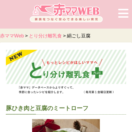
赤ママWeb
>
とり分け離乳食
>
絹ごし豆腐
豚ひき肉と豆腐のミートローフ