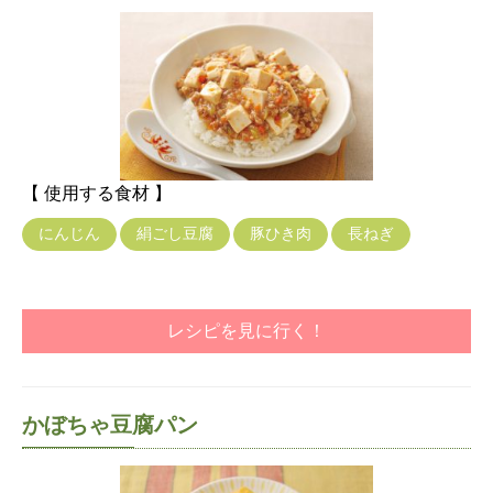
【 使用する食材 】
にんじん
絹ごし豆腐
豚ひき肉
長ねぎ
レシピを見に行く！
かぼちゃ豆腐パン