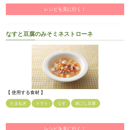
レシピを見に行く！
なすと豆腐のみそミネストローネ
【 使用する食材 】
たまねぎ
トマト
なす
絹ごし豆腐
レシピを見に行く！