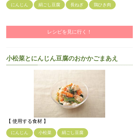
にんじん
絹ごし豆腐
長ねぎ
鶏ひき肉
レシピを見に行く！
小松菜とにんじん豆腐のおかかごまあえ
【 使用する食材 】
にんじん
小松菜
絹ごし豆腐