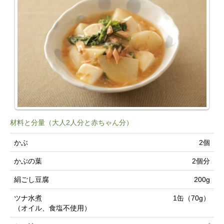
材料と分量（大人2人分と赤ちゃん分）
かぶ
2個
かぶの葉
2個分
絹ごし豆腐
200g
ツナ水煮
1缶（70g）
（オイル、食塩不使用）