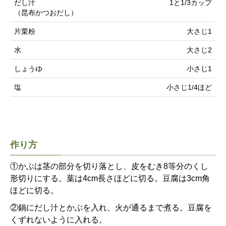
だし汁
1と1/3カップ
（昆布かつおだし）
片栗粉
大さじ1
水
大さじ2
しょうゆ
小さじ1
塩
小さじ1/4ほど
作り方
①かぶは茎の部分を切り落とし、皮をむき8等分のくし
形切りにする。葉は4cm長さほどに切る。豆腐は3cm角
ほどに切る。
②鍋にだし汁とかぶを入れ、火が通るまで煮る。豆腐を
くずれないように入れる。