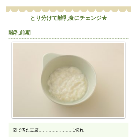
とり分けて離乳食にチェンジ★
離乳前期
②で煮た豆腐……………………1切れ