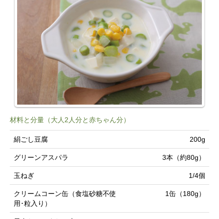
材料と分量（大人2人分と赤ちゃん分）
絹ごし豆腐
200g
グリーンアスパラ
3本（約80g）
玉ねぎ
1/4個
クリームコーン缶（食塩砂糖不使
1缶（180g）
用･粒入り）