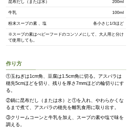
昆布だし（または水）
200ml
牛乳
100ml
粉末スープの素 、塩
各小さじ1/3ほど
※スープの素はべビーフードのコンソメにして、大人用と分け
て使用しても。
作り方
①玉ねぎは1cm角、豆腐は1.5cm角に切る。アスパラは
穂先5cmほどを切り、残りを厚さ7mmほどの輪切りにす
る。
②鍋に昆布だし（または水）と①を入れ、やわらかくな
るまで煮て、アスパラの穂先を離乳食用に取り出す。
③クリームコーンと牛乳を加え、スープの素や塩で味を
調える。