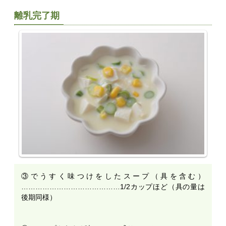
離乳完了期
③でうすく味つけをしたスープ（具を含む）
……………………………………1/2カップほど（具の量は
後期同様）