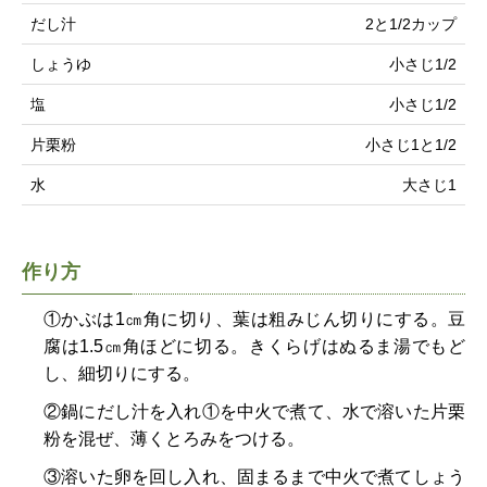
だし汁
2と1/2カップ
しょうゆ
小さじ1/2
塩
小さじ1/2
片栗粉
小さじ1と1/2
水
大さじ1
作り方
①かぶは1㎝角に切り、葉は粗みじん切りにする。豆
腐は1.5㎝角ほどに切る。きくらげはぬるま湯でもど
し、細切りにする。
②鍋にだし汁を入れ①を中火で煮て、水で溶いた片栗
粉を混ぜ、薄くとろみをつける。
③溶いた卵を回し入れ、固まるまで中火で煮てしょう