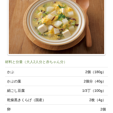
材料と分量（大人2人分と赤ちゃん分）
かぶ
2個（180g）
かぶの葉
2個分（40g）
絹ごし豆腐
1/3丁（100g）
乾燥黒きくらげ（国産）
2枚（4g）
卵
2個