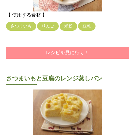
【 使用する食材 】
さつまいも
りんご
米粉
豆乳
レシピを見に行く！
さつまいもと豆腐のレンジ蒸しパン