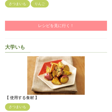
さつまいも
りんご
レシピを見に行く！
大学いも
【 使用する食材 】
さつまいも