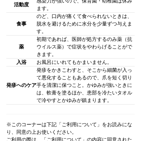
感染力が強いので、保育園・幼稚園は休み
活動度
ます。
のど、口内が痛くて食べられないときは、
食事
脱水を避けるために水分を少量ずつ与えま
す。
初期であれば、医師が処方するのみ薬（抗
薬
ウイルス薬）で症状をやわらげることがで
きます。
入浴
お風呂にいれてもかまいません。
発疹をかきこわすと、そこから細菌が入っ
て悪化することもあるので、爪を短く切り
発疹へのケア
手を清潔に保つこと。かゆみが強いときに
は、軟膏を塗るほか、患部を冷たいタオル
で冷やすとかゆみが鎮まります。
※このコーナーは下記「ご利用について」をお読みにな
り、同意の上お使いください。
ご利用の際は、「ご利用について」の内容に同意された