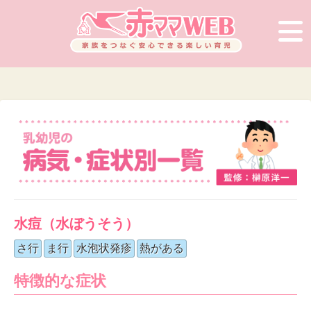
水痘（水ぼうそう）
さ行
ま行
水泡状発疹
熱がある
特徴的な症状