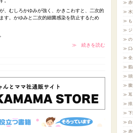
す。
赤
が、むしろかゆみが強く、かきこわすと、二次的
水
ます。かゆみと二次的細菌感染を防止するため
も
ジ
。
の
≫ 続きを読む
口
全
筋
頭
腹
耳
排
下
白
赤