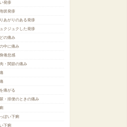
い発疹
泡状発疹
りあがりのある発疹
ュクジュクした発疹
どの痛み
の中に痛み
身倦怠感
肉・関節の痛み
痛
痛
を痛がる
尿・排便のときの痛み
痢
っぽい下痢
い下痢