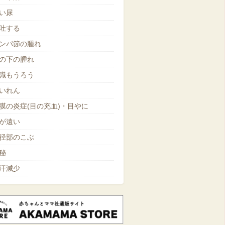
い尿
吐する
ンパ節の腫れ
の下の腫れ
識もうろう
いれん
膜の炎症(目の充血)・目やに
が遠い
径部のこぶ
秘
汗減少