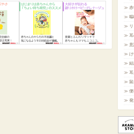
赤
嘔
リ
耳
意
け
結
耳
鼠
便
発