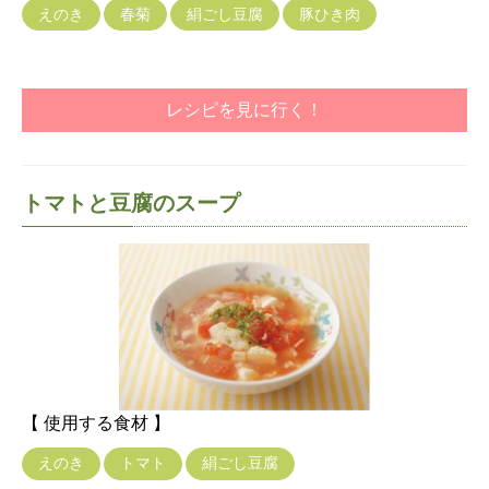
えのき
春菊
絹ごし豆腐
豚ひき肉
レシピを見に行く！
トマトと豆腐のスープ
【 使用する食材 】
えのき
トマト
絹ごし豆腐