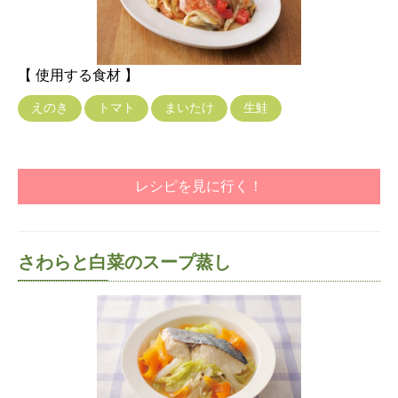
【 使用する食材 】
えのき
トマト
まいたけ
生鮭
レシピを見に行く！
さわらと白菜のスープ蒸し