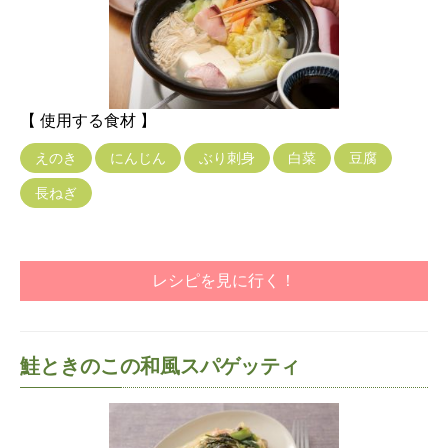
【 使用する食材 】
えのき
にんじん
ぶり刺身
白菜
豆腐
長ねぎ
レシピを見に行く！
鮭ときのこの和風スパゲッティ