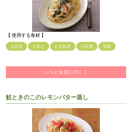
【 使用する食材 】
えのき
しめじ
たまねぎ
小松菜
生鮭
レシピを見に行く！
鮭ときのこのレモンバター蒸し