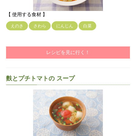
【 使用する食材 】
えのき
さわら
にんじん
白菜
レシピを見に行く！
麩とプチトマトの スープ