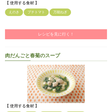
【 使用する食材 】
えのき
プチトマト
万能ねぎ
レシピを見に行く！
肉だんごと春菊のスープ
【 使用する食材 】